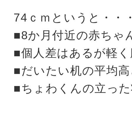
74ｃｍというと・・
■8か月付近の赤ちゃ
■個人差はあるが軽
■だいたい机の平均高
■ちょわくんの立っ