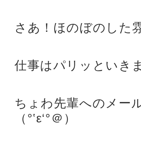
さあ！ほのぼのした
仕事はパリッといき
ちょわ先輩へのメー
（°‛ε‘°＠）