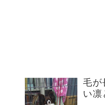
毛が
い凛