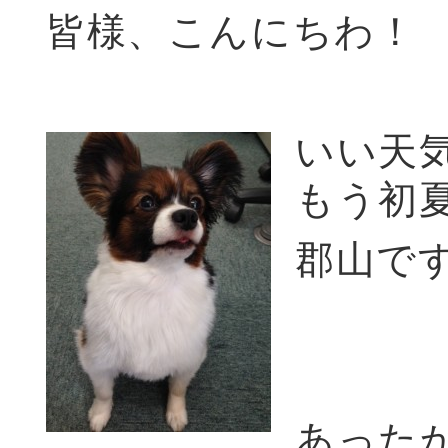
皆様、こんにちわ！
いい天
もう初
郡山で
あった