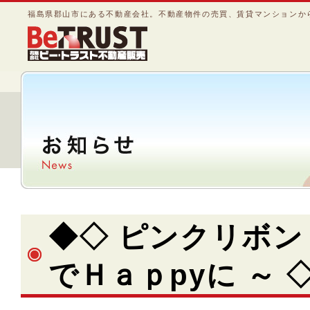
福島県郡山市にある不動産会社。不動産物件の売買、賃貸マンションか
◆◇ ピンクリボン 
でＨａｐpyに ～ 