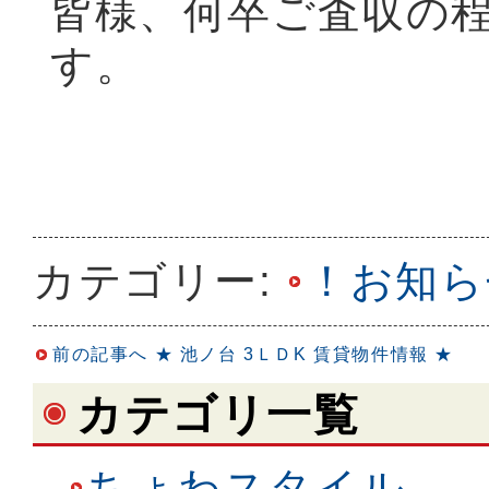
皆様、何卒ご査収の
す。
カテゴリー:
！お知ら
前の記事へ
★ 池ノ台 3ＬＤK 賃貸物件情報 ★
カテゴリ一覧
ちょわスタイル