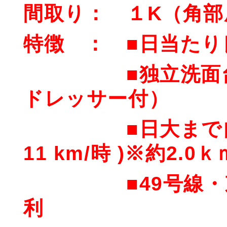
間取り： １K（角部屋
特徴 ： ■日当たり
■独立洗面台（
ドレッサー付）
■日大まで自転車
11 km/時 )※約2.0ｋ
■49号線・東部
利