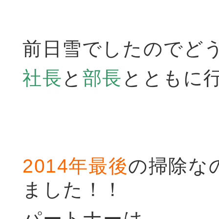
前日雪でしたのでど
社長
と
部長
とともに
2014年最後
の掃除な
ました！！
パートナーは