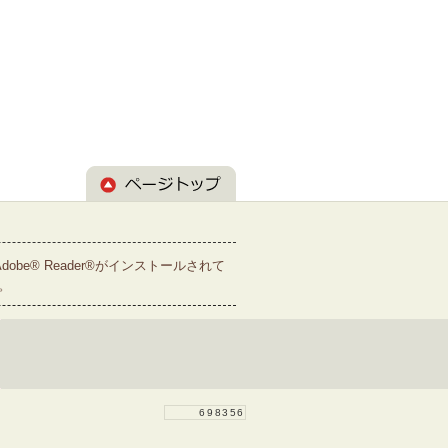
dobe® Reader®がインストールされて
。
698356