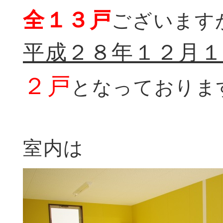
全１３戸
ございます
平成２８年１２月１
２戸
となっておりま
室内は