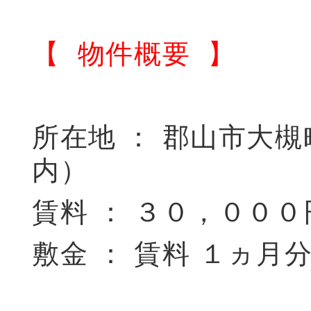
【 物件概要 】
所在地 ： 郡山市大
内）
賃料 ： ３０，０００
敷金 ： 賃料 １ヵ月